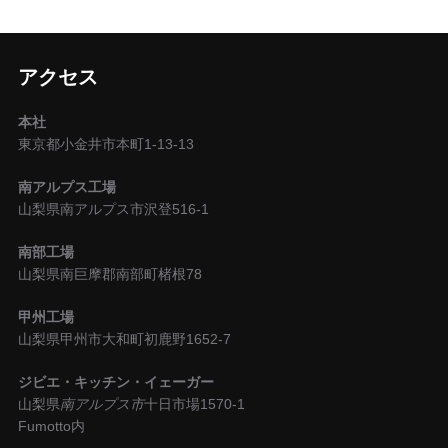
アクセス
本社
東京都小金井市本町1-13-13
南アルプス工場
山梨県南アルプス市沢登516-1
南部工場
山梨県南巨摩郡南部町楮根78
甲州工場
山梨県甲州市大和町初鹿野1652-7
ジビエ・キッチン・イェーガー
山梨県
南アルプス市
十日市場1570-1
Fumotto内