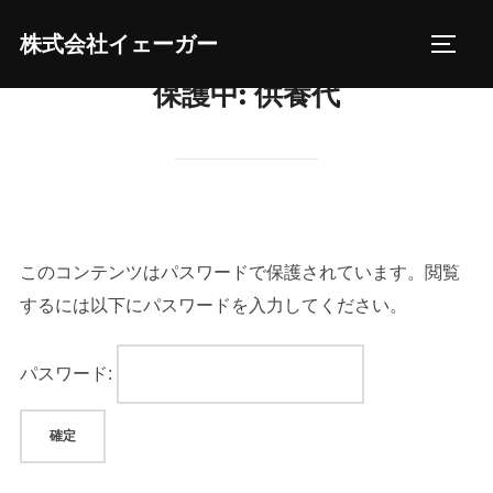
コ
株式会社イェーガー
ン
サイド
テ
保護中: 供養代
ン
ツ
へ
ス
キ
ッ
このコンテンツはパスワードで保護されています。閲覧
プ
するには以下にパスワードを入力してください。
パスワード: